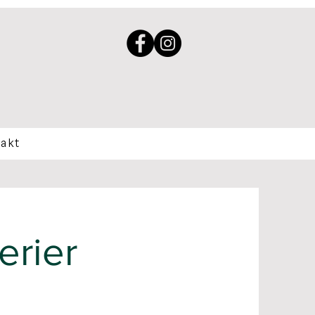
akt
erier