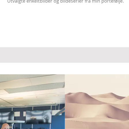
Utvalgte enkeltbilder og bildeserier fra min portefølje.