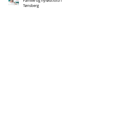
Familie og nyfødtfoto i
Tønsberg