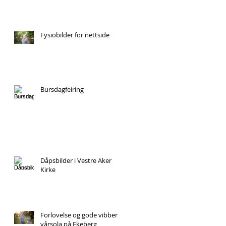
Fysiobilder for nettside
Bursdagfeiring
Dåpsbilder i Vestre Aker
Kirke
Forlovelse og gode vibber i
vårsola på Ekeberg