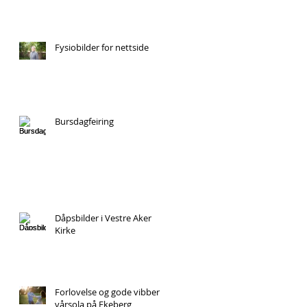
Fysiobilder for nettside
Bursdagfeiring
Dåpsbilder i Vestre Aker
Kirke
Forlovelse og gode vibber i
vårsola på Ekeberg