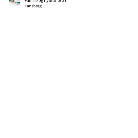
Familie og nyfødtfoto i
Tønsberg