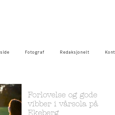
side
Fotograf
Redaksjonelt
Kont
Forlovelse og gode
vibber i vårsola på
Ekeberg