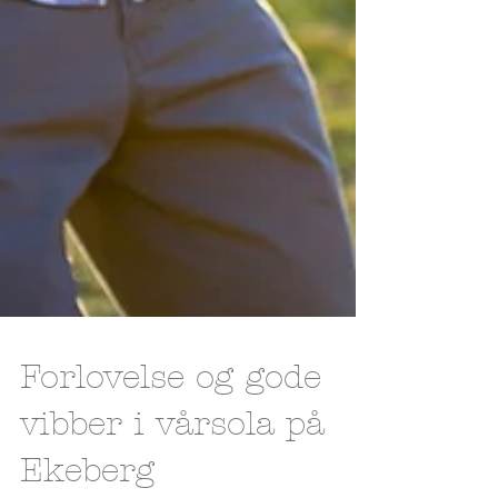
Forlovelse og gode
vibber i vårsola på