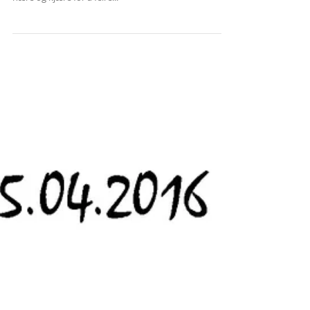
Vinterbryllup i Oslo
I helgen tok jeg bildene for et fantastisk brudepar i
Grefsen kirke. Cecilie og Harald hadde samlet sine
nære og kjære for å feire...