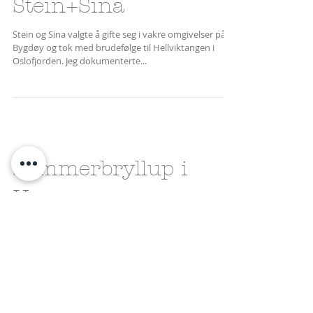
Vårbryllup i Oslo
Stein+Sina
Stein og Sina valgte å gifte seg i vakre omgivelser på
Bygdøy og tok med brudefølge til Hellviktangen i
Oslofjorden. Jeg dokumenterte...
Sommerbryllup i
Hamar