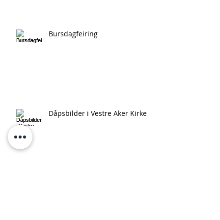
Fysiobilder for nettside
Bursdagfeiring
Dåpsbilder i Vestre Aker Kirke
Forlovelse og gode vibber i
vårsola på Ekeberg